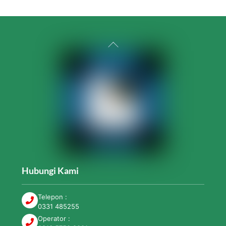
Back
To
Top
Hubungi Kami
Telepon :
0331 485255
Operator :