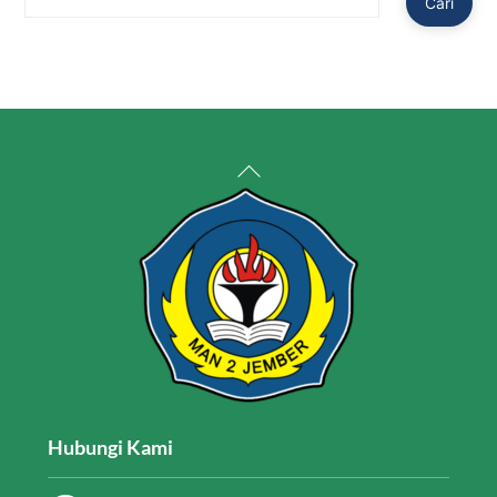
Cari
Back
To
Top
Hubungi Kami