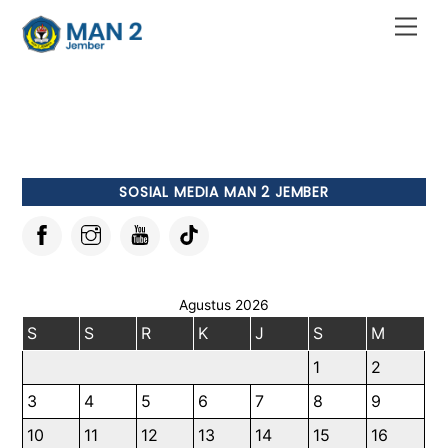
Skip
Men
to
content
SOSIAL MEDIA MAN 2 JEMBER
Agustus 2026
S
S
R
K
J
S
M
1
2
3
4
5
6
7
8
9
10
11
12
13
14
15
16