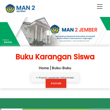
Skip
Men
to
content
Buku Karangan Siswa
Home
| Buku-Buku
+ Pusat Layanan Informasi
Kontak