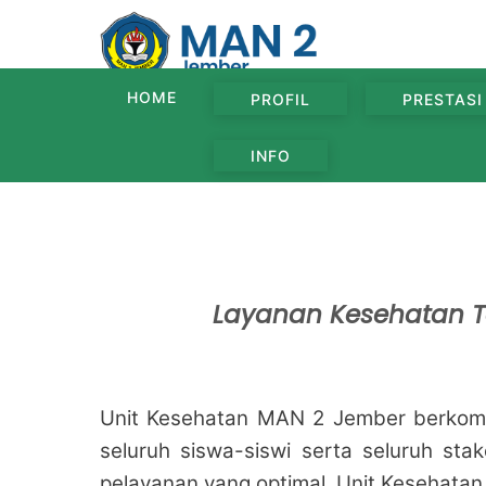
Skip
to
content
HOME
PROFIL
PRESTASI
INFO
Layanan Kesehatan T
Unit Kesehatan MAN 2 Jember berkomit
seluruh siswa-siswi serta seluruh s
pelayanan yang optimal, Unit Kesehatan