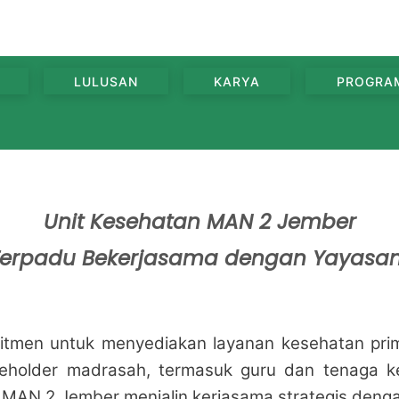
LULUSAN
KARYA
PROGRA
Unit Kesehatan MAN 2 Jember
erpadu Bekerjasama dengan Yayasan 
men untuk menyediakan layanan kesehatan prime
takeholder madrasah, termasuk guru dan tenaga 
 MAN 2 Jember menjalin kerjasama strategis denga