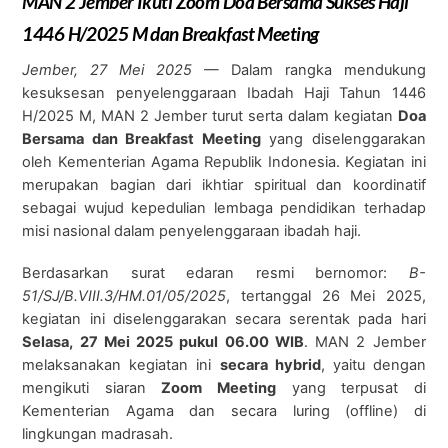
MAN 2 Jember Ikuti Zoom Doa Bersama Sukses Haji
1446 H/2025 M dan Breakfast Meeting
Jember, 27 Mei 2025
— Dalam rangka mendukung
kesuksesan penyelenggaraan Ibadah Haji Tahun 1446
H/2025 M, MAN 2 Jember turut serta dalam kegiatan
Doa
Bersama dan Breakfast Meeting
yang diselenggarakan
oleh Kementerian Agama Republik Indonesia. Kegiatan ini
merupakan bagian dari ikhtiar spiritual dan koordinatif
sebagai wujud kepedulian lembaga pendidikan terhadap
misi nasional dalam penyelenggaraan ibadah haji.
Berdasarkan surat edaran resmi bernomor:
B-
51/SJ/B.VIII.3/HM.01/05/2025
, tertanggal 26 Mei 2025,
kegiatan ini diselenggarakan secara serentak pada hari
Selasa, 27 Mei 2025 pukul 06.00 WIB
. MAN 2 Jember
melaksanakan kegiatan ini
secara hybrid
, yaitu dengan
mengikuti siaran
Zoom Meeting
yang terpusat di
Kementerian Agama dan secara luring (offline) di
lingkungan madrasah.