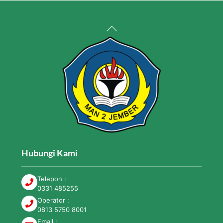
Back
To
Top
Hubungi Kami
Telepon :
0331 485255
Operator :
0813 5750 8001
Email :