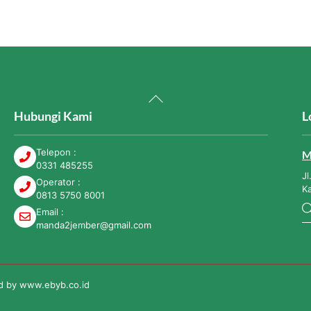
Back
To
Hubungi Kami
L
Top
Telepon :
M
0331 485255
Jl
Operator :
K
0813 5750 8001
Email :
manda2jember@gmail.com
ed by
www.ebyb.co.id