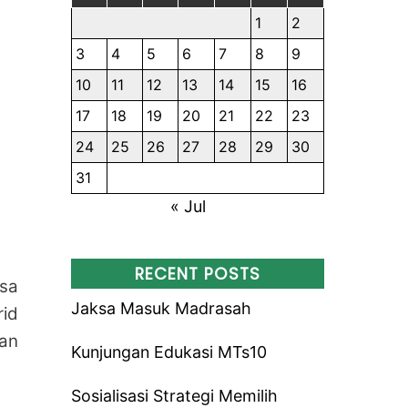
1
2
3
4
5
6
7
8
9
10
11
12
13
14
15
16
17
18
19
20
21
22
23
24
25
26
27
28
29
30
31
« Jul
RECENT POSTS
sa
Jaksa Masuk Madrasah
id
ian
Kunjungan Edukasi MTs10
Sosialisasi Strategi Memilih