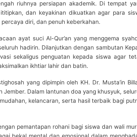
tengah riuhnya persiapan akademik. Di tempat y
titipkan, dan keyakinan dikuatkan agar para si
 percaya diri, dan penuh keberkahan.
acaan ayat suci Al-Qur’an yang menggema syahd
eluruh hadirin. Dilanjutkan dengan sambutan Kep
si sekaligus penguatan kepada siswa agar tet
simalkan ikhtiar lahir dan batin.
ighosah yang dipimpin oleh KH. Dr. Musta’in Bill
 Jember. Dalam lantunan doa yang khusyuk, selu
udahan, kelancaran, serta hasil terbaik bagi put
i dengan pemantapan rohani bagi siswa dan wali mur
bagai bekal mental dan emosional dalam menghad