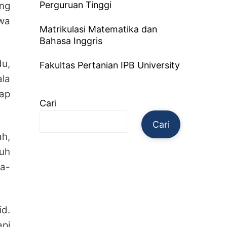
Perguruan Tinggi
ang
swa
Matrikulasi Matematika dan
Bahasa Inggris
u,
Fakultas Pertanian IPB University
ala
ap
Cari
Cari
ah,
ruh
ra-
id.
api