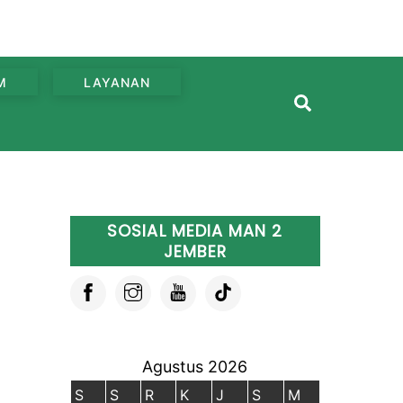
M
LAYANAN
Search
SOSIAL MEDIA MAN 2
JEMBER
Agustus 2026
S
S
R
K
J
S
M