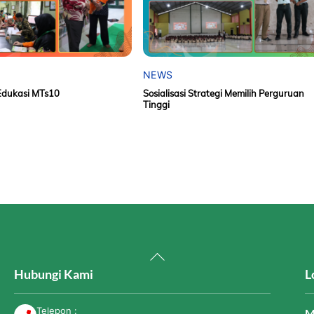
NEWS
Edukasi MTs10
Sosialisasi Strategi Memilih Perguruan
Tinggi
Back
To
Hubungi Kami
L
Top
Telepon :
M