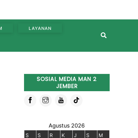
M
LAYANAN
Search
SOSIAL MEDIA MAN 2
JEMBER
Agustus 2026
S
S
R
K
J
S
M