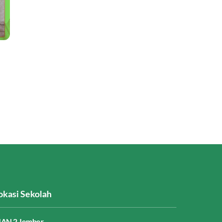
okasi Sekolah
AN 2 Jember