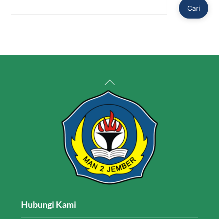
Cari
Back
To
Top
Hubungi Kami