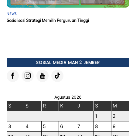
NEWS
Sosialisasi Strategi Memilih Perguruan Tinggi
SOSIAL MEDIA MAN 2 JEMBER
Agustus 2026
S
S
R
K
J
S
M
1
2
3
4
5
6
7
8
9