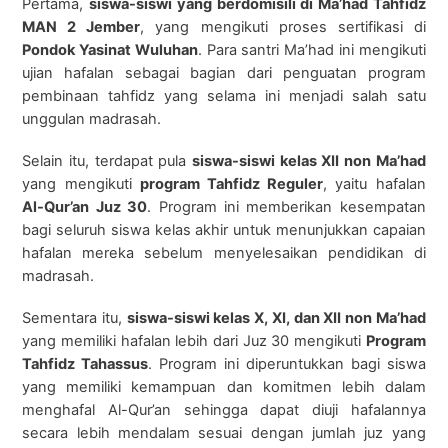
Pertama,
siswa-siswi yang berdomisili di Ma’had Tahfidz
MAN 2 Jember
, yang mengikuti proses sertifikasi di
Pondok Yasinat Wuluhan
. Para santri Ma’had ini mengikuti
ujian hafalan sebagai bagian dari penguatan program
pembinaan tahfidz yang selama ini menjadi salah satu
unggulan madrasah.
Selain itu, terdapat pula
siswa-siswi kelas XII non Ma’had
yang mengikuti
program Tahfidz Reguler
, yaitu hafalan
Al-Qur’an Juz 30
. Program ini memberikan kesempatan
bagi seluruh siswa kelas akhir untuk menunjukkan capaian
hafalan mereka sebelum menyelesaikan pendidikan di
madrasah.
Sementara itu,
siswa-siswi kelas X, XI, dan XII non Ma’had
yang memiliki hafalan lebih dari Juz 30 mengikuti
Program
Tahfidz Tahassus
. Program ini diperuntukkan bagi siswa
yang memiliki kemampuan dan komitmen lebih dalam
menghafal Al-Qur’an sehingga dapat diuji hafalannya
secara lebih mendalam sesuai dengan jumlah juz yang