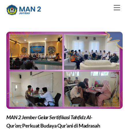
Skip
Men
to
content
MAN 2 Jember Gelar Sertifikasi Tahfidz Al-
Qur’an;
Perkuat Budaya Qur’ani di Madrasah