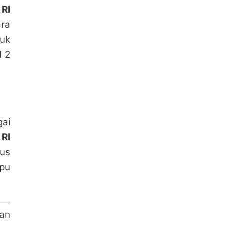
 RI
ara
uk
N 2
ai
 RI
kus
pu
an