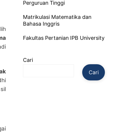
Perguruan Tinggi
Matrikulasi Matematika dan
Bahasa Inggris
lih
ma
Fakultas Pertanian IPB University
adi
Cari
ak
Cari
dhi
sil
gai