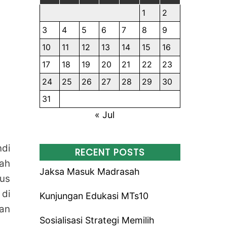
1
2
3
4
5
6
7
8
9
10
11
12
13
14
15
16
17
18
19
20
21
22
23
24
25
26
27
28
29
30
31
« Jul
ndi
RECENT POSTS
lah
Jaksa Masuk Madrasah
us
di
Kunjungan Edukasi MTs10
an
Sosialisasi Strategi Memilih