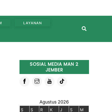
M
LAYANAN
Search
SOSIAL MEDIA MAN 2
JEMBER
Agustus 2026
S
S
R
K
J
S
M