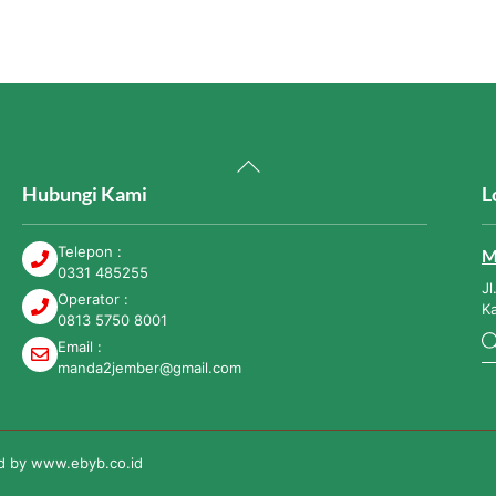
Back
To
Hubungi Kami
L
Top
Telepon :
M
0331 485255
Jl
Operator :
K
0813 5750 8001
Email :
manda2jember@gmail.com
ed by
www.ebyb.co.id