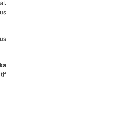
al.
rus
rus
Ika
tif