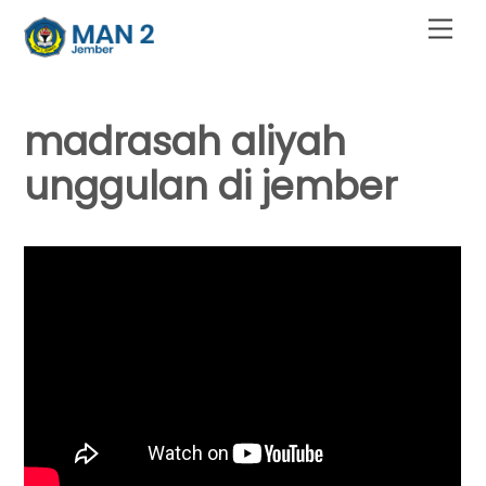
Skip
Men
to
content
madrasah aliyah
unggulan di jember