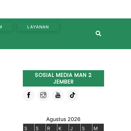
M
LAYANAN
Search
SOSIAL MEDIA MAN 2
JEMBER
Agustus 2026
S
S
R
K
J
S
M