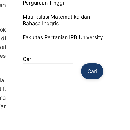
Perguruan Tinggi
gan
Matrikulasi Matematika dan
Bahasa Inggris
ok
Fakultas Pertanian IPB University
 di
si
es
Cari
Cari
a.
if,
ama
jar